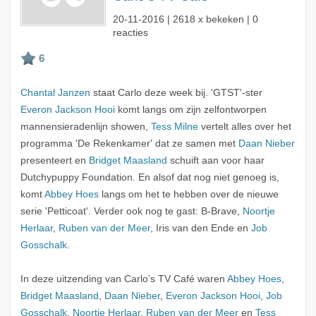
20-11-2016
| 2618 x bekeken | 0
reacties
Chantal Janzen
staat Carlo deze week bij. 'GTST'-ster
Everon Jackson Hooi
komt langs om zijn zelfontworpen
mannensieradenlijn showen,
Tess Milne
vertelt alles over het
programma 'De Rekenkamer' dat ze samen met
Daan Nieber
presenteert en
Bridget Maasland
schuift aan voor haar
Dutchypuppy Foundation. En alsof dat nog niet genoeg is,
komt
Abbey Hoes
langs om het te hebben over de nieuwe
serie 'Petticoat'. Verder ook nog te gast: B-Brave,
Noortje
Herlaar
,
Ruben van der Meer
, Iris van den Ende en
Job
Gosschalk
.
In deze uitzending van Carlo’s TV Café waren
Abbey Hoes
,
Bridget Maasland
,
Daan Nieber
,
Everon Jackson Hooi
,
Job
Gosschalk
,
Noortje Herlaar
,
Ruben van der Meer
en
Tess