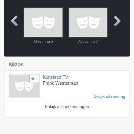
ring 4
Aflevering 5
Aflevering 7
Afleve
Kijktips
Kunststof TV
6
Frank Westerman
Bekijk uitzending
Bekijk alle uitzendingen