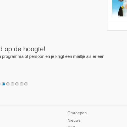
ijd op de hoogte!
programma of persoon en je krijgt een mailtje als er een
2
3
4
5
6
7
Omroepen
Nieuws