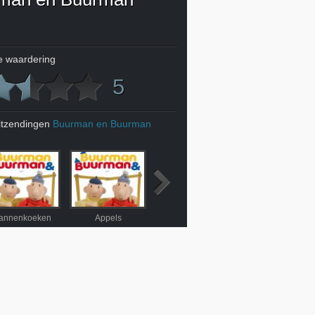
 waardering
5
itzendingen
Buurman en Buurman
annenkoeken
Appels
BBQ
Buizenpost