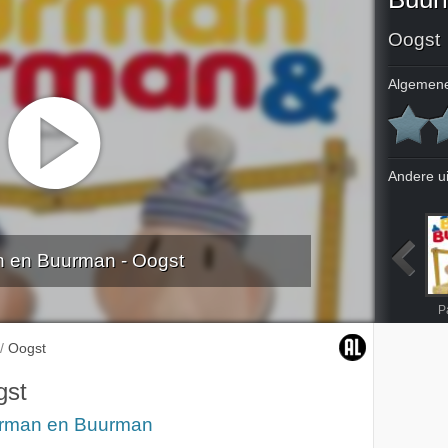
Oogst
Algemene
Andere u
 en Buurman - Oogst
chine
Popcorn
Meubels
Autowasstraat
P
/
Oogst
gst
rman en Buurman