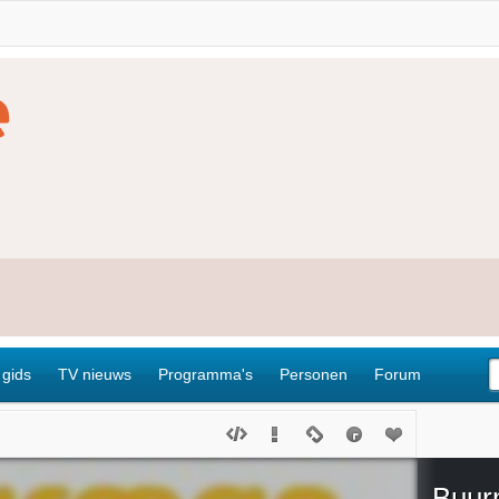
 gids
TV nieuws
Programma's
Personen
Forum
Buur