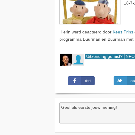
18-7-
Hierin werd geacteerd door
Kees Prins
programma Buurman en Buurman met de 
Uitzending gemist?
NPO 
deel
dee