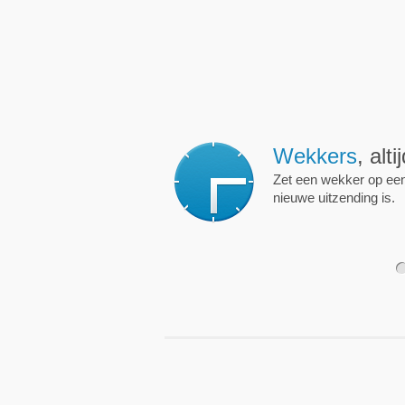
Wekkers
, alt
Zet een wekker op een 
nieuwe uitzending is.
1