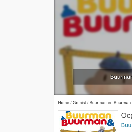
Buurman
Vliegma
Home
/
Gemist
/
Buurman en Buurman
Oo
Buu