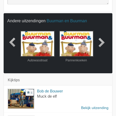
Andere uitzendingen
Buurman en Buurman
orn
Autowasstraat
Pannenkoeken
Oog
Kijktips
Bob de Bouwer
6
Muck de elf
Bekijk uitzending