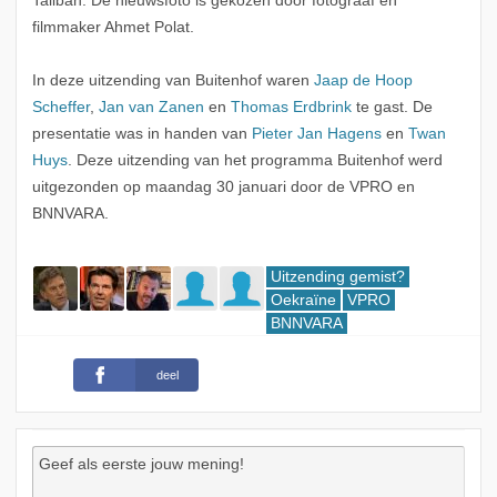
Taliban. De nieuwsfoto is gekozen door fotograaf en
filmmaker Ahmet Polat.
In deze uitzending van Buitenhof waren
Jaap de Hoop
Scheffer
,
Jan van Zanen
en
Thomas Erdbrink
te gast. De
presentatie was in handen van
Pieter Jan Hagens
en
Twan
Huys
. Deze uitzending van het programma Buitenhof werd
uitgezonden op maandag 30 januari door de VPRO en
BNNVARA.
Uitzending gemist?
Oekraïne
VPRO
BNNVARA
deel