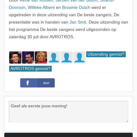
Door
René van Kooten
,
Jeroen van der Boom
,
Sharon
Doorson
,
Willeke Alberti
en
Brownie Dutch
werd er
opgetreden in deze uitzending van De beste zangers. De
presentatie was in handen van
Jan Smit
. Deze uitzending van
het programma De beste zangers werd uitgezonden op
zaterdag 30 juli door AVROTROS.
Uitzending gemist?
AVROTROS gemist?
deel