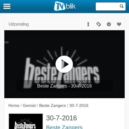
Uitzending
Beste Zangers - 30-7-2016
Home
/
Gemist
/
Beste Zangers
/
30-7-2016
30-7-2016
Beste Zangers