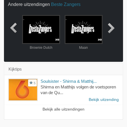
Andere uitzendingen
Beste Zangers
 der Boom
Brownie Dutch
Maan
Ken
Kijktips
Soulsister - Shirma & Matthij...
5
Shirma en Matthijs volgen de voetsporen
van de Qu...
Bekijk uitzending
Bekijk alle uitzendingen