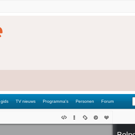
 gids
TV nieuws
Programma's
Personen
Forum
Belp