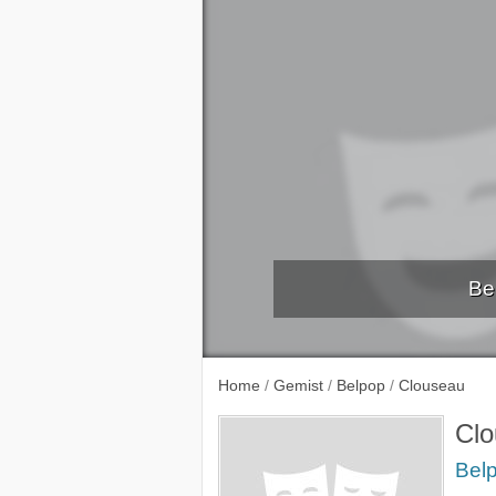
Be
Lou Dep
Home
/
Gemist
/
Belpop
/
Clouseau
Cl
Bel