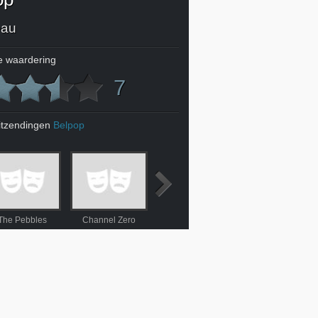
eau
 waardering
7
itzendingen
Belpop
The Pebbles
Channel Zero
Will Tura
Zap Mama (trailer)