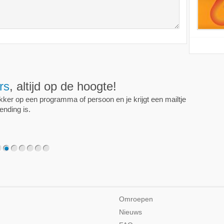
ijd op de hoogte!
programma of persoon en je krijgt een mailtje als er een
2
3
4
5
6
7
Omroepen
Nieuws