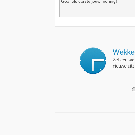
Wekkers
, alt
Zet een wekker op een 
nieuwe uitzending is.
1