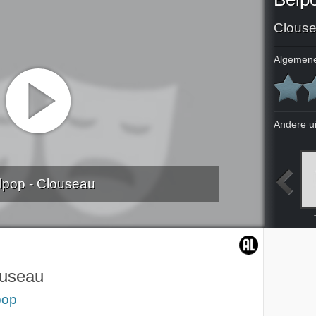
Clous
Algemene
Andere u
lpop - Clouseau
rijck
Raymond van het Groenewoud
Reeks 3
Quiz mee!
ouseau
pop