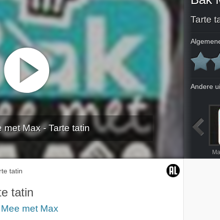
Tarte t
Algemene
Andere u
met Max - Tarte tatin
rtjes
Frambozentaartje
Hazelnoot-rozijnentulband
Mattentaartjes
Ma
rte tatin
te tatin
 Mee met Max