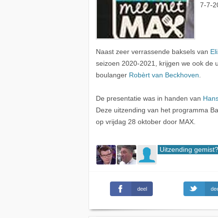
7-7-2
Naast zeer verrassende baksels van
El
seizoen 2020-2021, krijgen we ook de ul
boulanger
Robèrt van Beckhoven
.
De presentatie was in handen van
Hans
Deze uitzending van het programma Bak
op vrijdag 28 oktober door MAX.
Uitzending gemist
deel
dee