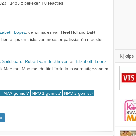
023
| 1483 x bekeken | 0 reacties
izabeth Lopez
, de winnares van Heel Holland Bakt
tieme tips en tricks van meester patissier én meester
Kijktips
 Spitsbaard
,
Robèrt van Beckhoven
en
Elizabeth Lopez
.
 Mee met Max met de titel Tarte tatin werd uitgezonden
?
MAX gemist?
NPO 1 gemist?
NPO 2 gemist?
l