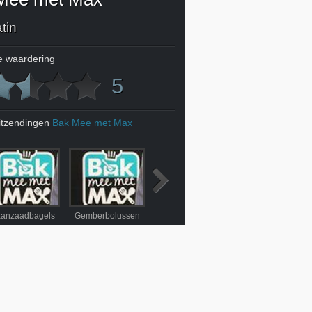
atin
 waardering
5
itzendingen
Bak Mee met Max
anzaadbagels
Gemberbolussen
Torta della nonna
Kaassoufflés