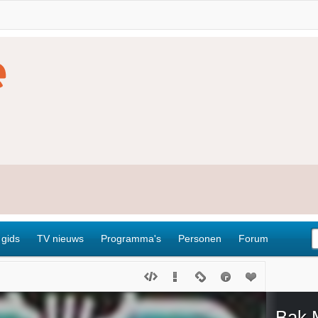
 gids
TV nieuws
Programma's
Personen
Forum
Bak 