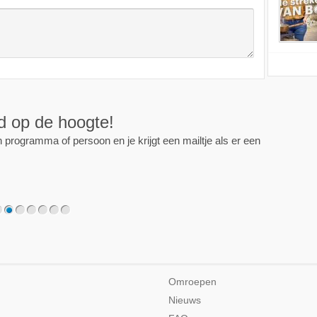
ijd op de hoogte!
programma of persoon en je krijgt een mailtje als er een
2
3
4
5
6
7
Omroepen
Nieuws