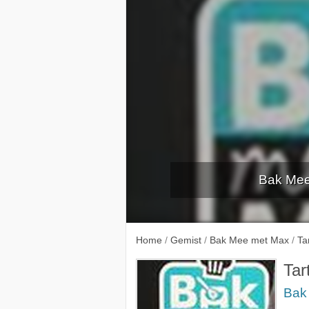
Bak Mee 
Gekarameliseerde tompoucen
Kniepe
Home
/
Gemist
/
Bak Mee met Max
/
Ta
Tar
Bak