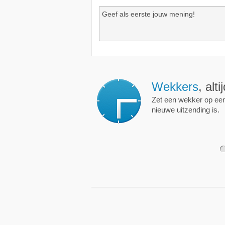
Wekkers
, alt
Zet een wekker op een 
nieuwe uitzending is.
1