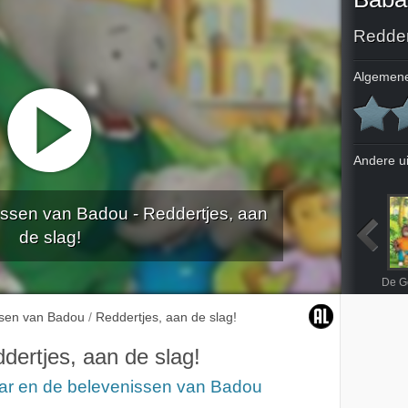
Redder
Algemene
Andere u
ssen van Badou - Reddertjes, aan
de slag!
worden
Schemergras piraten
Geen grapje
Maan en ster en zon
ssen van Badou
/
Reddertjes, aan de slag!
dertjes, aan de slag!
ar en de belevenissen van Badou