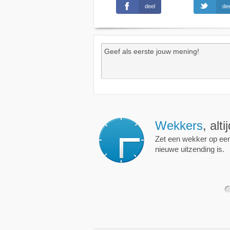
deel
dee
Wekkers
, alt
Zet een wekker op een 
nieuwe uitzending is.
1