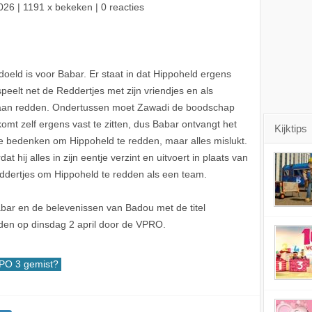
026
| 1191 x bekeken | 0 reacties
edoeld is voor Babar. Er staat in dat Hippoheld ergens
peelt net de Reddertjes met zijn vriendjes en als
 gaan redden. Ondertussen moet Zawadi de boodschap
t zelf ergens vast te zitten, dus Babar ontvangt het
Kijktips
te bedenken om Hippoheld te redden, maar alles mislukt.
t hij alles in zijn eentje verzint en uitvoert in plaats van
Reddertjes om Hippoheld te redden als een team.
ar en de belevenissen van Badou met de titel
nden op dinsdag 2 april door de VPRO.
PO 3 gemist?