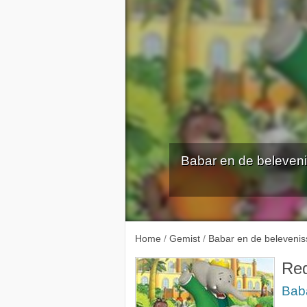
Babar en de beleveni
Wachter 
Home
/
Gemist
/
Babar en de beleveni
Red
Bab