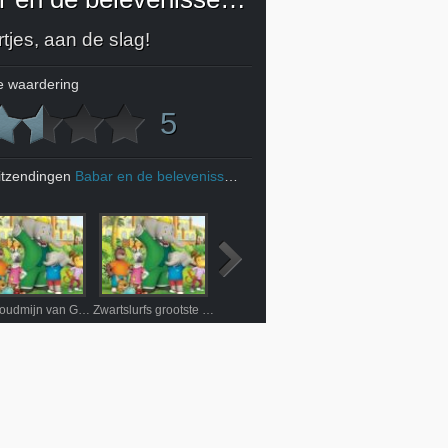
tjes, aan de slag!
 waardering
5
itzendingen
Babar en de belevenissen van Badou
De Goudmijn van Gaxx
Zwartslurfs grootste schat
De ontsnappingstunnel
Oude slagtanden