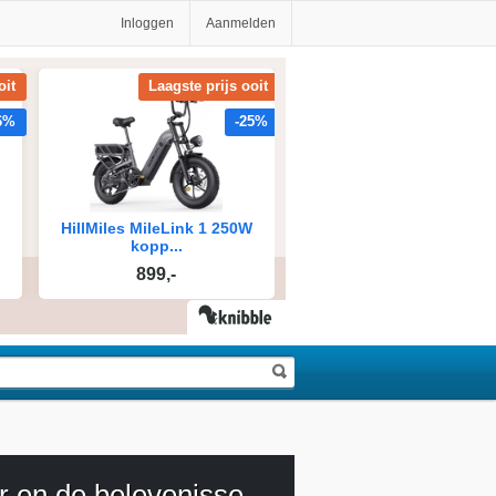
Inloggen
Aanmelden
Babar en de belevenissen van Badou