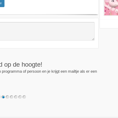
l
ijd op de hoogte!
programma of persoon en je krijgt een mailtje als er een
2
3
4
5
6
7