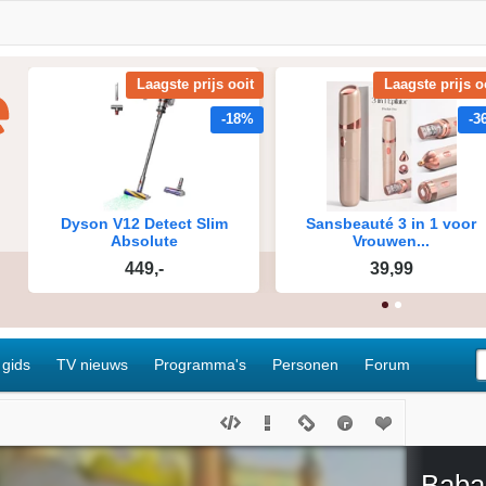
 gids
TV nieuws
Programma's
Personen
Forum