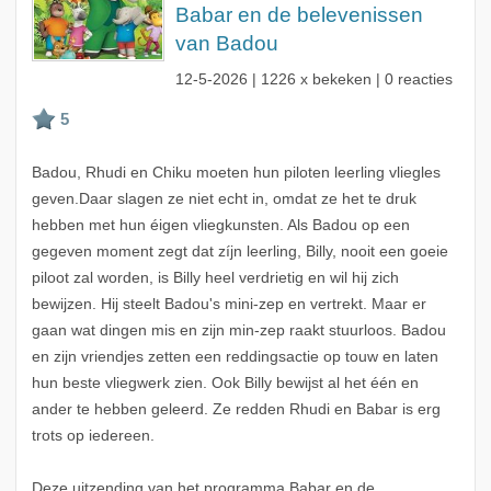
Babar en de belevenissen
van Badou
12-5-2026
| 1226 x bekeken | 0 reacties
Badou, Rhudi en Chiku moeten hun piloten leerling vliegles
geven.Daar slagen ze niet echt in, omdat ze het te druk
hebben met hun éigen vliegkunsten. Als Badou op een
gegeven moment zegt dat zíjn leerling, Billy, nooit een goeie
piloot zal worden, is Billy heel verdrietig en wil hij zich
bewijzen. Hij steelt Badou's mini-zep en vertrekt. Maar er
gaan wat dingen mis en zijn min-zep raakt stuurloos. Badou
en zijn vriendjes zetten een reddingsactie op touw en laten
hun beste vliegwerk zien. Ook Billy bewijst al het één en
ander te hebben geleerd. Ze redden Rhudi en Babar is erg
trots op iedereen.
Deze uitzending van het programma Babar en de