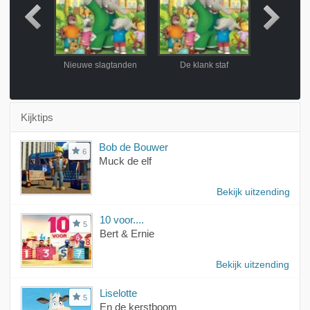
en bedrog
Nieuwe slagtanden
De klank staf
De zi
Kijktips
Bob de Bouwer
6
Muck de elf
Bekijk uitzending
10 voor....
5
Bert & Ernie
Bekijk uitzending
Liselotte
5
En de kerstboom