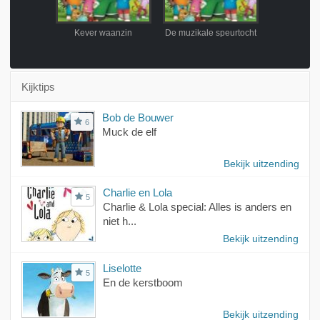
aaah!
Kever waanzin
De muzikale speurtocht
Kijktips
Bob de Bouwer
6
Muck de elf
Bekijk uitzending
Charlie en Lola
5
Charlie & Lola special: Alles is anders en
niet h...
Bekijk uitzending
Liselotte
5
En de kerstboom
Bekijk uitzending