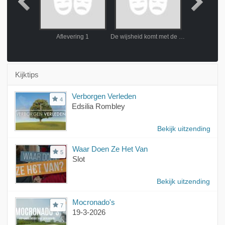
s Bestaat
Aflevering 1
De wijsheid komt met de jaren: Sjaak Swart
Nu Of 
Kijktips
Verborgen Verleden
4
Edsilia Rombley
Bekijk uitzending
Waar Doen Ze Het Van
5
Slot
Bekijk uitzending
Mocronado's
7
19-3-2026