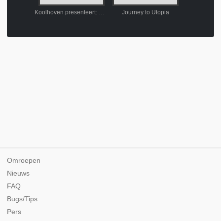
Darling
Koolhoven presenteert: NL-Alert
Journey to Utopia
Britt-Mari
Omroepen
Nieuws
FAQ
Bugs/Tips
Pers