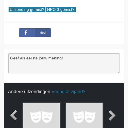
Uitzending gemist?
NPO 3 gemist?
deel
Andere uitzendingen
Vriend of vijand?