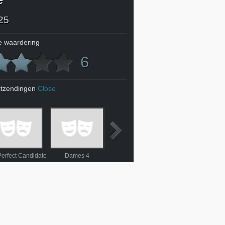
25
 waardering
6
itzendingen
Close
erfect Candidate
Dames 4
Anatomie d'une chute
12 Years a Slave