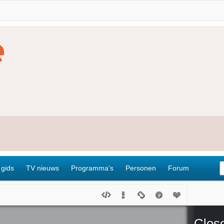
 gids
TV nieuws
Programma's
Personen
Forum
Clos