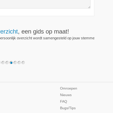
erzicht
, een gids op maat!
persoonlijk overzicht wordt samengesteld op jouw stemmen.
2
3
4
5
6
7
Omroepen
Nieuws
FAQ
Bugs/Tips