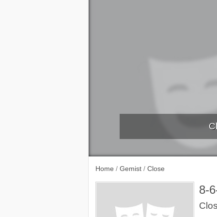
C
Broers
De belofte van Pisa
Verliefd 
Home
/
Gemist
/
Close
8-6
Clo