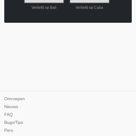
 van Pisa
Verliefd op Bali
Verliefd op Cuba
Brims
Omroepen
Nieuws
FAQ
Bugs/Tips
Pers