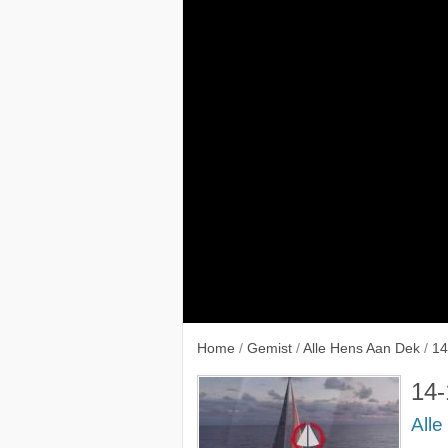
9-11-
Home
/
Gemist
/
Alle Hens Aan Dek
/
14
14-
All