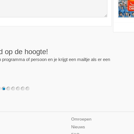
ijd op de hoogte!
programma of persoon en je krijgt een mailtje als er een
2
3
4
5
6
7
Omroepen
Nieuws