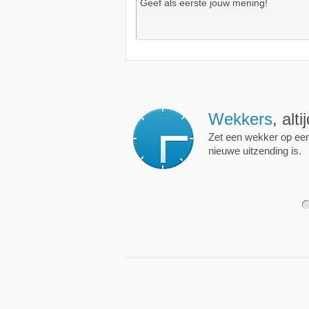
Wekkers
, alt
Zet een wekker op een 
nieuwe uitzending is.
1