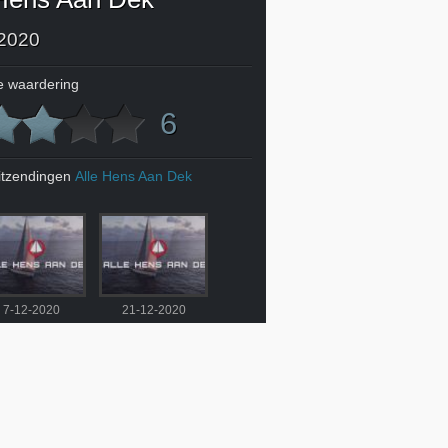
2020
 waardering
6
itzendingen
Alle Hens Aan Dek
7-12-2020
21-12-2020