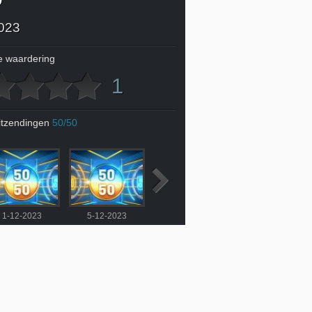
023
 waardering
1
itzendingen
50/50
1-12-2023
5-12-2023
6-12-2023
7-12-2023