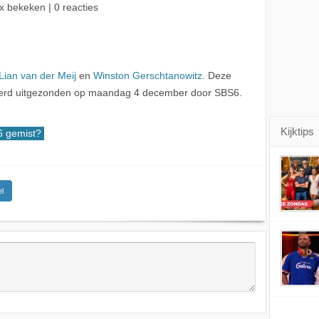
x bekeken | 0 reacties
Lian van der Meij
en
Winston Gerschtanowitz
. Deze
werd uitgezonden op maandag 4 december door SBS6.
Kijktips
 gemist?
l