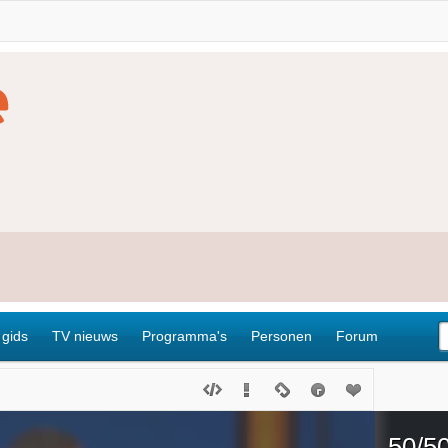
 gids
TV nieuws
Programma's
Personen
Forum
50/5