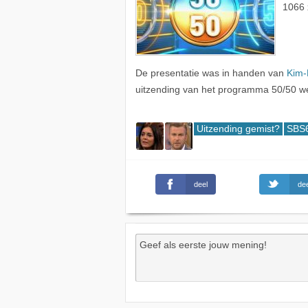
1066 
De presentatie was in handen van
Kim-
uitzending van het programma 50/50 
Uitzending gemist?
SBS6
deel
dee