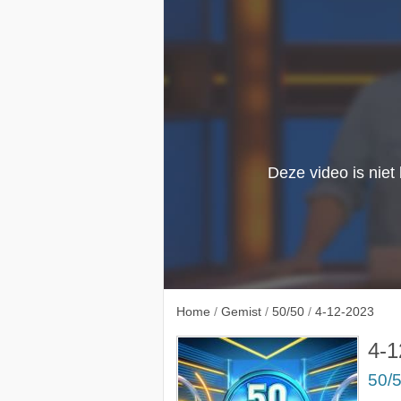
27-11-
Home
/
Gemist
/
50/50
/
4-12-2023
4-1
50/