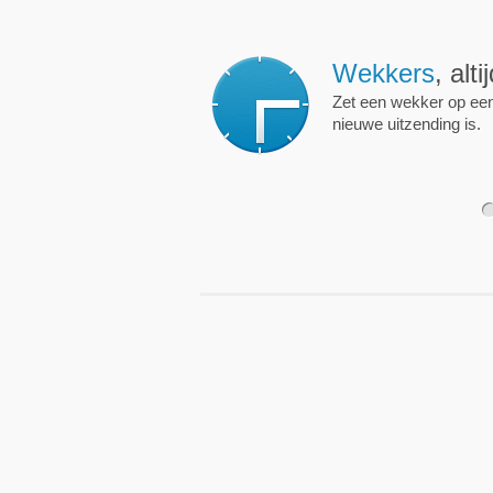
Wekkers
, alt
Zet een wekker op een 
nieuwe uitzending is.
1