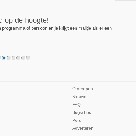
ijd op de hoogte!
programma of persoon en je krijgt een mailtje als er een
2
3
4
5
6
7
Omroepen
Nieuws
FAQ
Bugs/Tips
Pers
Adverteren