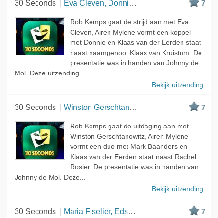
30 Seconds
Eva Cleven, Donnie en Klaas van Kruistum
7
Rob Kemps gaat de strijd aan met Eva
Cleven, Airen Mylene vormt een koppel
met Donnie en Klaas van der Eerden staat
naast naamgenoot Klaas van Kruistum. De
presentatie was in handen van Johnny de
Mol. Deze uitzending...
Bekijk uitzending
30 Seconds
Winston Gerschtanowitz, Mark Baanders em Rachel R...
7
Rob Kemps gaat de uitdaging aan met
Winston Gerschtanowitz, Airen Mylene
vormt een duo met Mark Baanders en
Klaas van der Eerden staat naast Rachel
Rosier. De presentatie was in handen van
Johnny de Mol. Deze...
Bekijk uitzending
30 Seconds
Maria Fiselier, Edson da Graca en Christina Curry
7