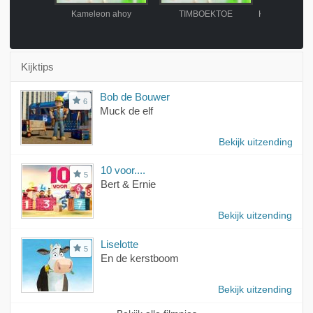
n
Kameleon ahoy
TIMBOEKTOE
Kijktips
Bob de Bouwer
6
Muck de elf
Bekijk uitzending
10 voor....
5
Bert & Ernie
Bekijk uitzending
Liselotte
5
En de kerstboom
Bekijk uitzending