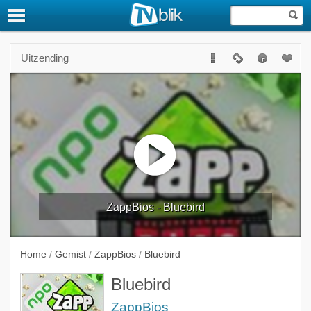
Uitzending
ZappBios - Bluebird
Home
/
Gemist
/
ZappBios
/
Bluebird
Bluebird
ZappBios