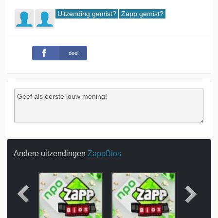
Uitzending gemist?
Zapp gemist?
deel
Andere uitzendingen
ZappBios