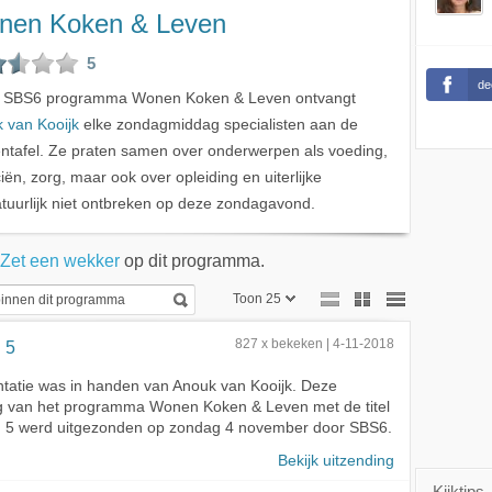
nen Koken & Leven
5
de
t SBS6 programma Wonen Koken & Leven ontvangt
 van Kooijk
elke zondagmiddag specialisten aan de
ntafel. Ze praten samen over onderwerpen als voeding,
iën, zorg, maar ook over opleiding en uiterlijke
atuurlijk niet ontbreken op deze zondagavond.
Zet een wekker
op dit programma.
Toon 25
Toon 25
 5
827 x bekeken | 4-11-2018
Toon 50
tatie was in handen van Anouk van Kooijk. Deze
g van het programma Wonen Koken & Leven met de titel
Toon 75
g 5 werd uitgezonden op zondag 4 november door SBS6.
Bekijk uitzending
Kijktips