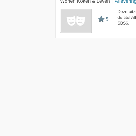
Wonen Koken & Leven
Afleverin
Deze uit
de titel 
5
SBS6.