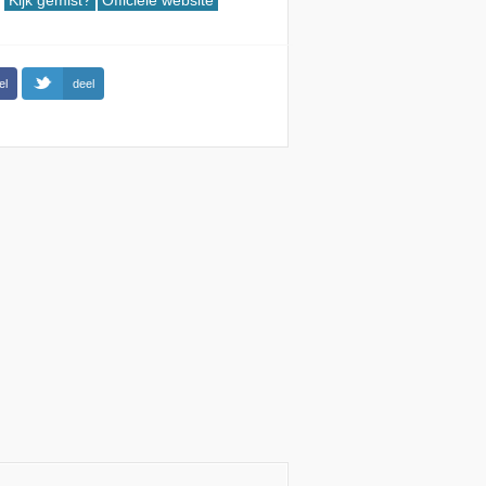
Kijk gemist?
Officiële website
el
deel