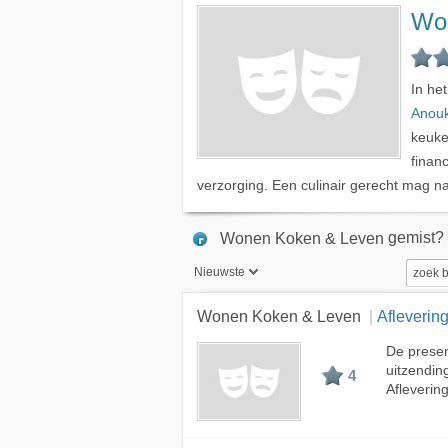
Wo
In he
Anouk
keuke
financ
verzorging. Een culinair gerecht mag n
gemist?
Wonen Koken & Leven
Nieuwste
Nieuwste
Wonen Koken & Leven
Aflevering
Beste
De presen
uitzendin
Meest bekeken
4
Afleverin
A - Z