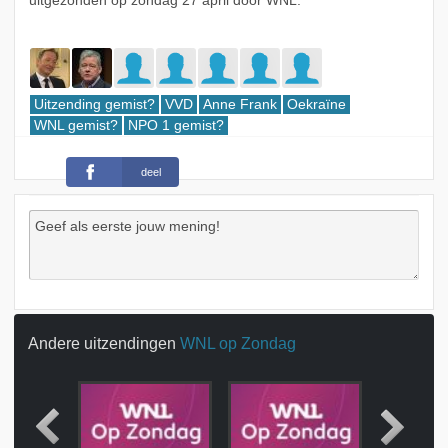
uitgezonden op zondag 27 april door WNL.
Uitzending gemist?
VVD
Anne Frank
Oekraïne
WNL gemist?
NPO 1 gemist?
deel
Andere uitzendingen
WNL op Zondag