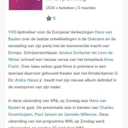
1534 x bekeken | 0 reacties
VVD
-lijsttrekker voor de Europese Verkiezingen
Hans van
Baalen
over de laatste ontwikkelingen in de
Oekraine
en de
worsteling van zijn partij met de toenemende macht van
Europa. Schrijversechtpaar
Jessica Durlacher
en
Leon de
Winter
schreef een nieuwe versie van het toneelstuk
Anne
Frank
. Over twee weken gaat Anne in premiere in een
speciaal daarvoor gebouwd theater aan het Amsterdamse IJ.
En:
Andre Hazes
jr. treedt met zijn nieuwe album definitief in
de voetsporen van zijn vader.
In deze uitzending van WNL op Zondag was
Hans van
Baalen
te gast. De presentatie was in handen van
Charles
Groenhuijsen
,
Paul Jansen
en
Janneke Willemse
. Deze
uitzending van het programma WNL op Zondag werd