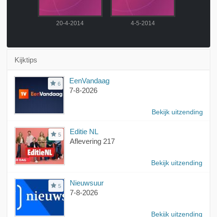
2014
20-4-2014
4-5-2014
11-5-
Kijktips
EenVandaag
6
7-8-2026
Bekijk uitzending
Editie NL
5
Aflevering 217
Bekijk uitzending
Nieuwsuur
5
7-8-2026
Bekijk uitzending