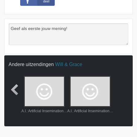
deel
Andere uitzendingen
Will & Grace
A buncha white chicks sittin around talkin
A.I.: Artificial Insemination part 1
A.I.: Artificial Insemination part 2