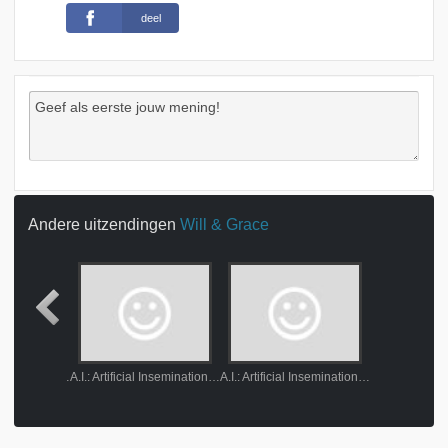
deel
Andere uitzendingen
Will & Grace
A buncha white chicks sittin around talkin
A.I.: Artificial Insemination part 1
A.I.: Artificial Insemination part 2