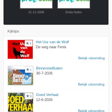
ndering
31-12-2006
Emily Nobis
Bas H
Kijktips
Het Uur van de Wolf
6
De weg naar Fenix
Bekijk uitzending
BinnensteBuiten
5
30-7-2026
Bekijk uitzending
Goed Verhaal
5
12-6-2026
Bekijk uitzending