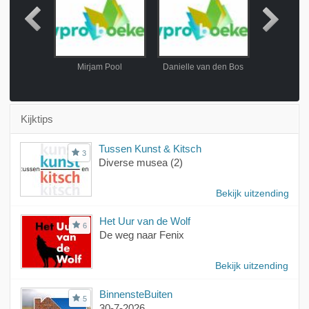
hmidt
Mirjam Pool
Danielle van den Bos
Rene
Kijktips
Tussen Kunst & Kitsch
3
Diverse musea (2)
Bekijk uitzending
Het Uur van de Wolf
6
De weg naar Fenix
Bekijk uitzending
BinnensteBuiten
5
30-7-2026