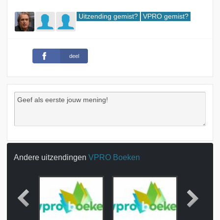
Uitzending gemist?
VPRO gemist?
deel
Andere uitzendingen
VPRO Boeken