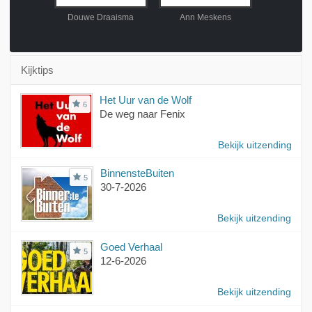
Knook
Douwe Draaisma
Ann Meskens
Jos van 
Kijktips
Het Uur van de Wolf
6
De weg naar Fenix
Bekijk uitzending
BinnensteBuiten
5
30-7-2026
Bekijk uitzending
Goed Verhaal
5
12-6-2026
Bekijk uitzending