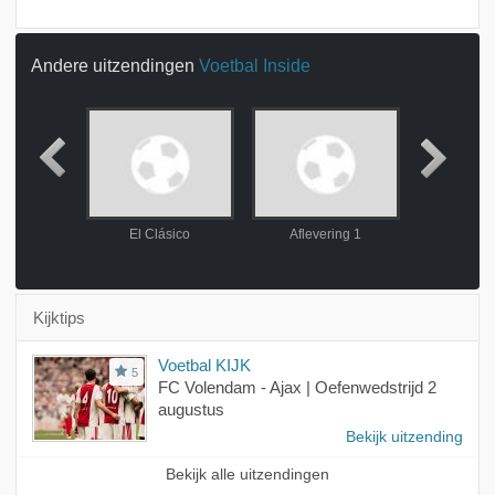
Andere uitzendingen
Voetbal Inside
ing 38
El Clásico
Aflevering 1
Afleve
Kijktips
Voetbal KIJK
5
FC Volendam - Ajax | Oefenwedstrijd 2
augustus
Bekijk uitzending
Bekijk alle uitzendingen