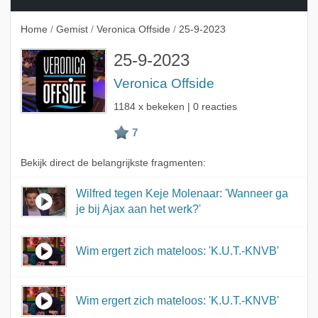
Home
/
Gemist
/
Veronica Offside
/
25-9-2023
25-9-2023
Veronica Offside
1184 x bekeken | 0 reacties
Bekijk direct de belangrijkste fragmenten:
Wilfred tegen Keje Molenaar: 'Wanneer ga
je bij Ajax aan het werk?'
Wim ergert zich mateloos: 'K.U.T.-KNVB'
Wim ergert zich mateloos: 'K.U.T.-KNVB'