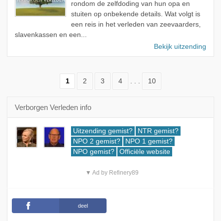
rondom de zelfdoding van hun opa en
stuiten op onbekende details. Wat volgt is
een reis in het verleden van zeevaarders,
slavenkassen en een...
Bekijk uitzending
1
2
3
4
. . .
10
Verborgen Verleden info
Uitzending gemist?
NTR gemist?
NPO 2 gemist?
NPO 1 gemist?
NPO gemist?
Officiële website
▼ Ad by Refinery89
deel