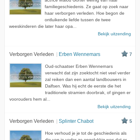
actrice Malou Gorter weinig van haar
familiegeschiedenis. Ze gaat op zoek naar
haar verborgen verleden. Hoe begon de
ontluikende liefde tussen de twee
weeskinderen die later haar opa...
Bekijk uitzending
Verborgen Verleden
Erben Wennemars
7
Oud-schaatser Erben Wennemars
verwacht dat zijn zoektocht niet veel verder
zal reiken dan een aantal landbouwers in
Dalfsen. Was hij echt de eerste die het
traditionele stramien doorbrak, of gingen er
voorouders hem al...
Bekijk uitzending
Verborgen Verleden
Splinter Chabot
5
Hoe verhoud je je tot de geschiedenis als
die van je vader zo ongelukkig was dat er