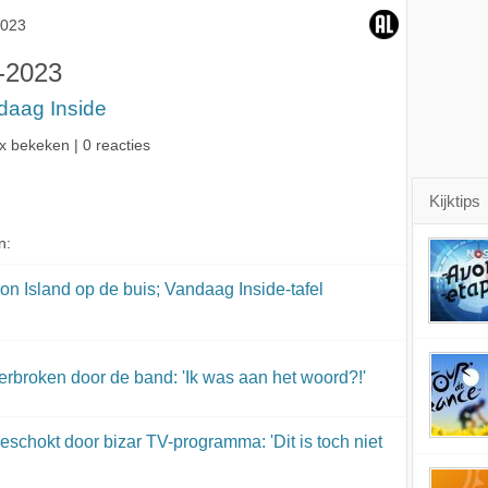
geert
woord?!'
toch niet normaal?'
zó flauw!'
uitzendi
2023
ta
-2023
daag Inside
x bekeken | 0 reacties
Kijktips
n:
on Island op de buis; Vandaag Inside-tafel
rbroken door de band: 'Ik was aan het woord?!'
schokt door bizar TV-programma: 'Dit is toch niet