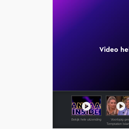
1-9-2
Bekijk hele uitzending
Voorlopig ge
Temptation Isla
de buis; Vand