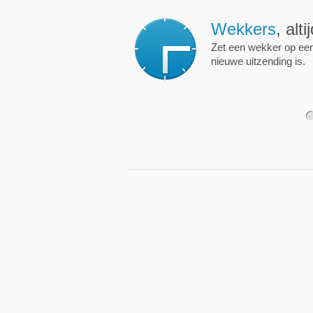
Wekkers
, alt
Zet een wekker op een 
nieuwe uitzending is.
1