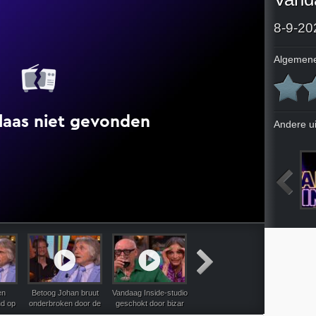
8-9-20
Algemene
Andere u
023
4-9-2023
5-9-2023
6-9-2023
en
Betoog Johan bruut
Vandaag Inside-studio
Wilfred heeft beelden
Wilfred le
nd op
onderbroken door de
geschokt door bizar
van HélèneÂ in de
Wandelg
aag
band: 'Ik was aan het
TV-programma: 'Dit is
vrachtwagen: 'Dit is
doet hij