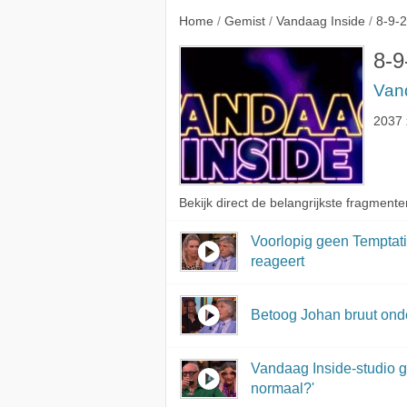
Inside-tafel rea
Home
/
Gemist
/
Vandaag Inside
/
8-9-
8-9
Van
2037 
Bekijk direct de belangrijkste fragmente
Voorlopig geen Temptati
reageert
Betoog Johan bruut onde
Vandaag Inside-studio ge
normaal?'