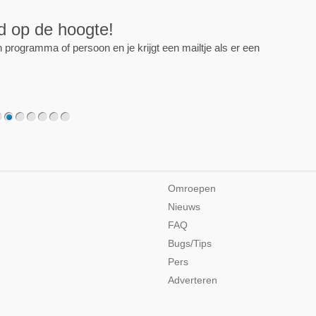
ijd op de hoogte!
programma of persoon en je krijgt een mailtje als er een
2
3
4
5
6
7
Omroepen
Nieuws
FAQ
Bugs/Tips
Pers
Adverteren