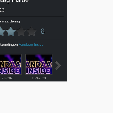
23
 waardering
6
itzendingen
Vandaag Inside
7-9-2023
11-9-2023
12-9-2023
13-9-2023
gt uit In de
Wilfred legt uit In de
Wilfred heeft beelden
Vandaag Inside-studio
angen: dit
Wandelgangen: dit
van HélèneÂ in de
geschokt door bizar
 tijdens de
doet hij tijdens de
vrachtwagen: 'Dit is
TV-programma: 'Dit is