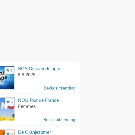
ng op zijn
uitzending op zijn
zó flauw!'
toch niet normaal?'
blet
tablet
NOS De avondetappe
6
6-8-2026
Bekijk uitzending
NOS Tour de France
6
Femmes
Bekijk uitzending
De Oranjezomer
6