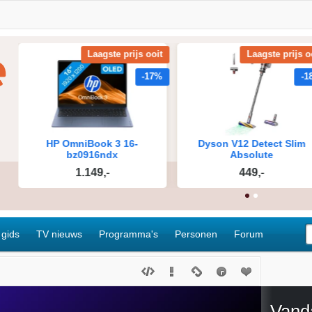
 gids
TV nieuws
Programma's
Personen
Forum
Vand