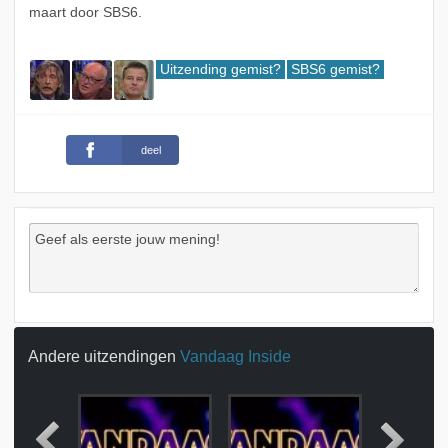
maart door SBS6.
Uitzending gemist?
SBS6 gemist?
deel
Andere uitzendingen
Vandaag Inside