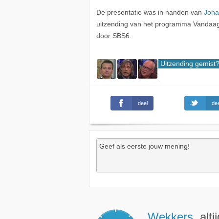
De presentatie was in handen van
Joha
uitzending van het programma Vandaa
door SBS6.
Uitzending gemist
deel
dee
Wekkers
, alt