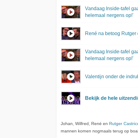
Vandaag Inside-tafel gaa
helemaal nergens op!'
René na betoog Rutger ov
Vandaag Inside-tafel gaa
helemaal nergens op!'
Valentijn onder de indr
Bekijk de hele uitzend
Johan, Wilfred, René en
Rutger Castri
mannen komen nogmaals terug op boa's 