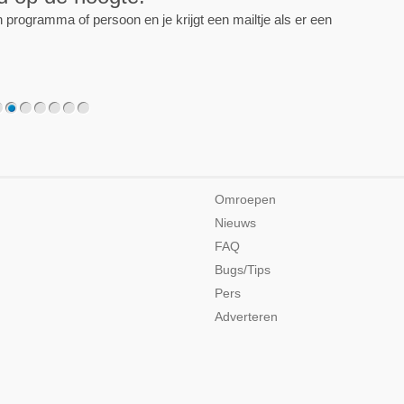
programma of persoon en je krijgt een mailtje als er een
2
3
4
5
6
7
Omroepen
Nieuws
FAQ
Bugs/Tips
Pers
Adverteren