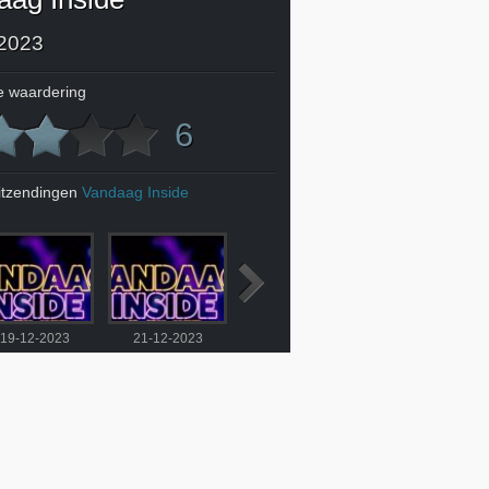
2023
 waardering
6
itzendingen
Vandaag Inside
19-12-2023
21-12-2023
22-12-2023
31-12-2023
a betoog
Vandaag Inside-tafel
Valentijn onder de
ver boa's:
gaat opnieuw stuk om
indruk van
rdt steeds
ordinair filmpje: 'Dit
antwoorden Hartman: