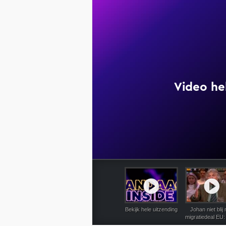
12-12-
Bekijk hele uitzending
Johan niet blij
migratiedeal EU:
matigjes wat er b