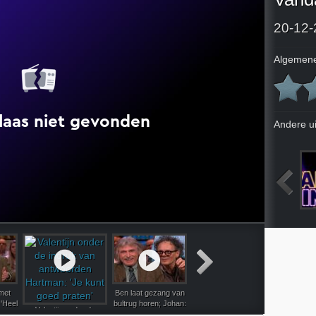
20-12-
Algemene
Andere u
2023
13-12-2023
14-12-2023
18-12-2023
 met
Ben laat gezang van
Vandaag Inside-tafel
René n
 'Heel
bultrug horen; Johan:
gaat opnieuw stuk om
Rutger o
Valentijn onder de
eslist
'Nee, dat is mijn
ordinair filmpje: 'Dit
'Het wo