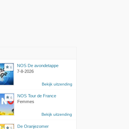
ger!'
slaat helemaal
'Je kunt goed praten'
nergens op!'
NOS De avondetappe
6
7-8-2026
Bekijk uitzending
NOS Tour de France
6
Femmes
Bekijk uitzending
De Oranjezomer
5