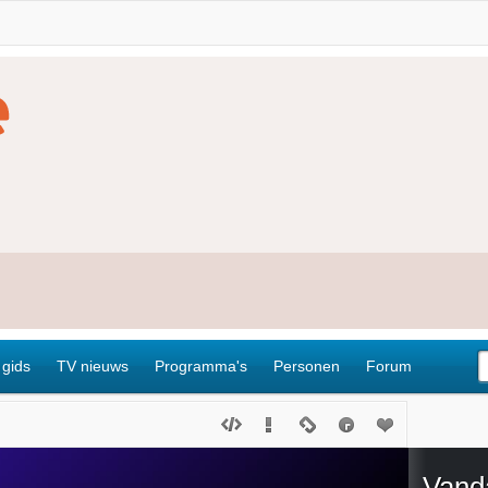
 gids
TV nieuws
Programma's
Personen
Forum
Vand