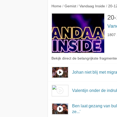
is'
Home
/
Gemist
/
Vandaag Inside
/
20-1
20-
Van
1807 
Bekijk direct de belangrijkste fragmente
Johan niet blij met migra
Valentijn onder de indr
Ben laat gezang van bult
ze...'