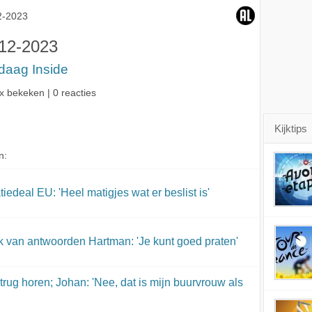
indruk van
buurvrouw als ze...'
slaat helemaal
er
antwoorden Hartman:
2-2023
nergens op!'
'Je kunt goed praten'
12-2023
daag Inside
x bekeken | 0 reacties
Kijktips
n:
tiedeal EU: 'Heel matigjes wat er beslist is'
uk van antwoorden Hartman: 'Je kunt goed praten'
rug horen; Johan: 'Nee, dat is mijn buurvrouw als