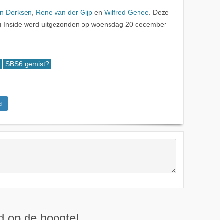
n Derksen
,
Rene van der Gijp
en
Wilfred Genee
. Deze
g Inside werd uitgezonden op woensdag 20 december
?
SBS6 gemist?
l
ijd op de hoogte!