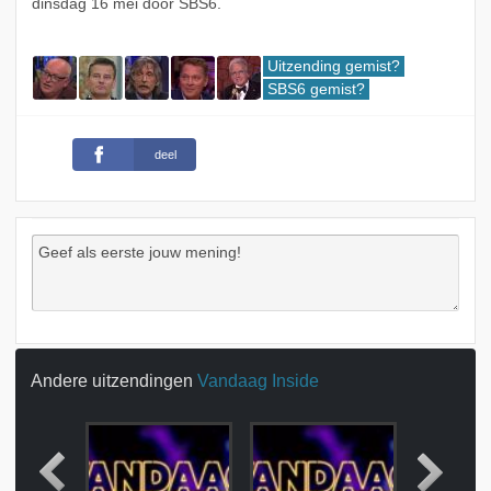
dinsdag 16 mei door SBS6.
Uitzending gemist?
SBS6 gemist?
deel
Andere uitzendingen
Vandaag Inside