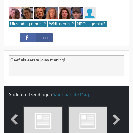
Uitzending gemist?
WNL gemist?
NPO 1 gemist?
deel
Andere uitzendingen
Vandaag de Dag