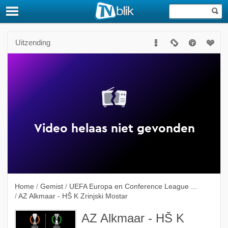
Uitzending
Home
/
Gemist
/
UEFA Europa en Conference League ...
/
AZ Alkmaar - HŠ K Zrinjski Mostar
AZ Alkmaar - HŠ K