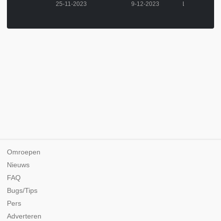
2023
25-11-2023
9-12-2023
Omroepen
Nieuws
FAQ
Bugs/Tips
Pers
Adverteren