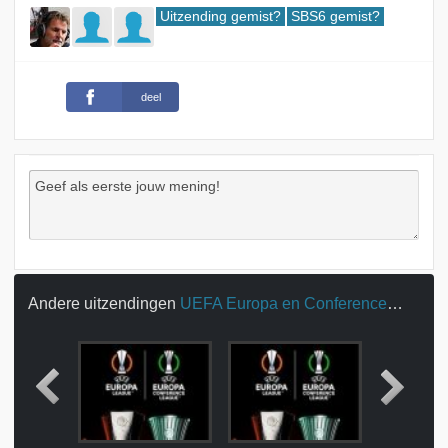
Uitzending gemist?
SBS6 gemist?
deel
Andere uitzendingen
UEFA Europa en Conference League (kijk)