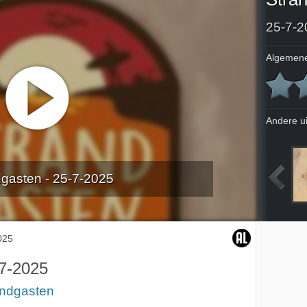
25-7-2
Algemene
Andere u
gasten - 25-7-2025
023
4-7-2025
11-7-2025
18-7-2025
025
7-2025
andgasten