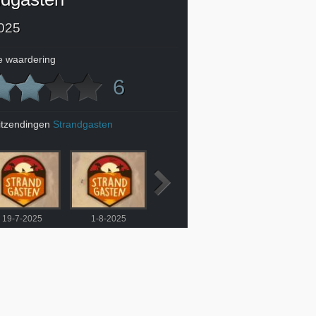
025
 waardering
6
itzendingen
Strandgasten
19-7-2025
1-8-2025
8-8-2025
15-8-2025