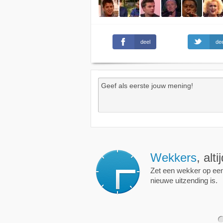
deel
dee
Wekkers
, alt
Zet een wekker op een 
nieuwe uitzending is.