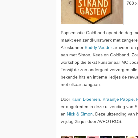
788 x
Popsensatie Goldband opent de dag met
maakt een zandkunstwerk met zangere
Alleskunner
Buddy Vedder
arriveert en 
aan met Simon, Kees en Goldband. Zou h
workshop die tekst kunstenaar MC Jooz
Terwijl de zon ondergaat verzorgen all
bekende hits en intieme liedjes de rev
met elkaar aangaan.
Door
Karin Bloemen
,
Kraantje Pappie
,
er opgetreden in deze uitzending van 
en
Nick & Simon
. Deze uitzending van
vrijdag 25 juli door AVROTROS.