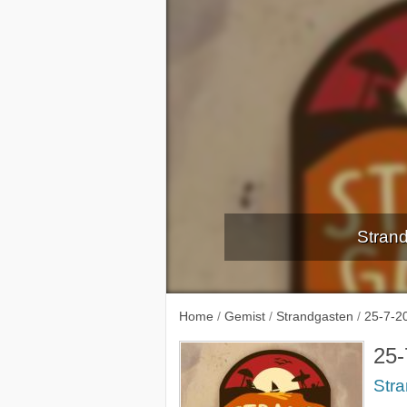
Strand
5-4-2
Home
/
Gemist
/
Strandgasten
/
25-7-2
25-
Str