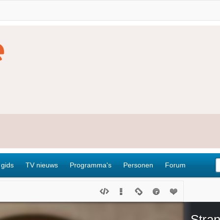
 gids
TV nieuws
Programma's
Personen
Forum
Stra