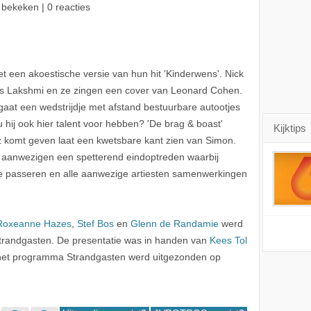
 bekeken | 0 reacties
 een akoestische versie van hun hit 'Kinderwens'. Nick
s Lakshmi en ze zingen een cover van Leonard Cohen.
gaat een wedstrijdje met afstand bestuurbare autootjes
ij ook hier talent voor hebben? 'De brag & boast'
Kijktips
 komt geven laat een kwetsbare kant zien van Simon.
e aanwezigen een spetterend eindoptreden waarbij
ue passeren en alle aanwezige artiesten samenwerkingen
Roxeanne Hazes
,
Stef Bos
en
Glenn de Randamie
werd
Strandgasten. De presentatie was in handen van
Kees Tol
 het programma Strandgasten werd uitgezonden op