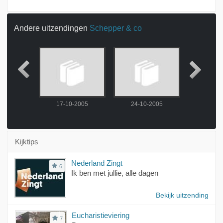
Andere uitzendingen
Schepper & co
-2005
17-10-2005
24-10-2005
31-10
Kijktips
Nederland Zingt
6
Ik ben met jullie, alle dagen
Bekijk uitzending
Eucharistieviering
7