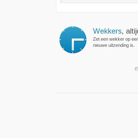
Wekkers
, alt
Zet een wekker op een 
nieuwe uitzending is.
1