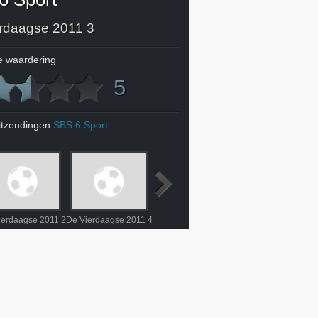
rdaagse 2011 3
 waardering
5
itzendingen
SBS 6 Sport
ierdaagse 2011 2
De Vierdaagse 2011 4
De Vierdaagse 2011: Intocht
De Vierdaagse 2011