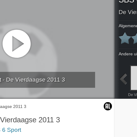
De Vie
Algemene
Andere u
 - De Vierdaagse 2011 3
sport 70
SBS 6 Autosport 71
SBS 6 Autosport 72
De Vierdaagse 2011 1
De V
daagse 2011 3
Vierdaagse 2011 3
 6 Sport