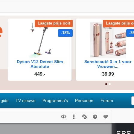
 gids
TV nieuws
Programma's
Personen
Forum
SBS 