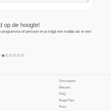
ijd op de hoogte!
programma of persoon en je krijgt een mailtje als er een
2
3
4
5
6
7
Omroepen
Nieuws
FAQ
Bugs/Tips
Pers