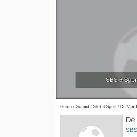
SBS 6 Sport
SBS 6 Auto
Home
/
Gemist
/
SBS 6 Sport
/
De Vier
De 
SBS