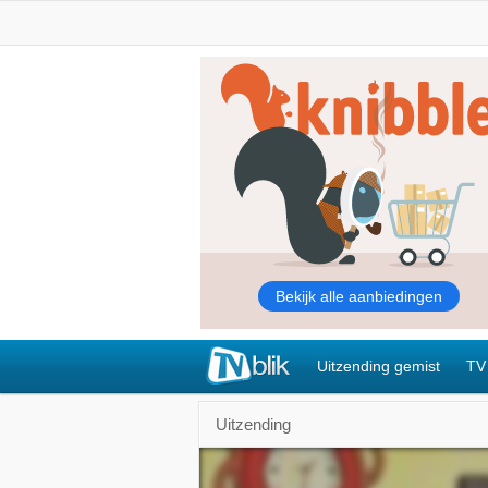
Uitzending gemist
TV
Uitzending