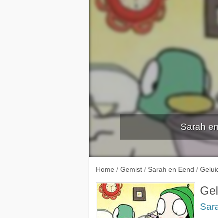
Sarah en
Home
/
Gemist
/
Sarah en Eend
/
Gelui
Gel
Sar