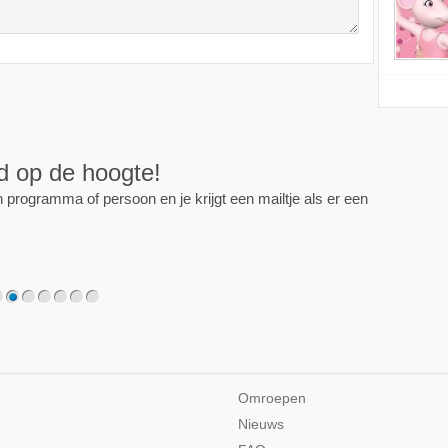
ijd op de hoogte!
programma of persoon en je krijgt een mailtje als er een
2
3
4
5
6
7
Omroepen
Nieuws