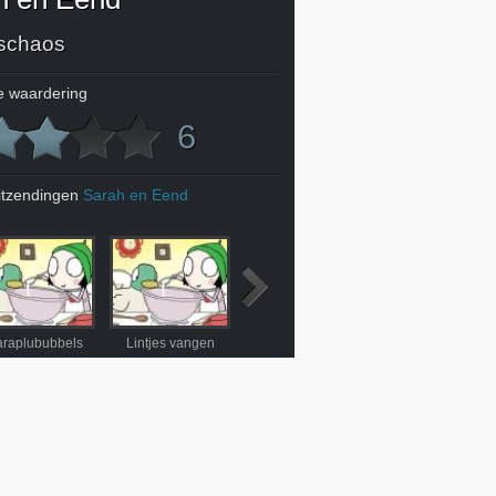
schaos
 waardering
6
itzendingen
Sarah en Eend
araplububbels
Lintjes vangen
Wolkentoren
Het tuinspel