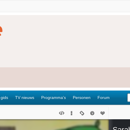
 gids
TV nieuws
Programma's
Personen
Forum
Sara