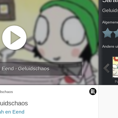
Geluid
Algemene
Andere u
 Eend - Geluidschaos
Tas der tassen
P
dschaos
uidschaos
ah en Eend