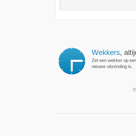
Wekkers
, alt
Zet een wekker op een 
nieuwe uitzending is.
1