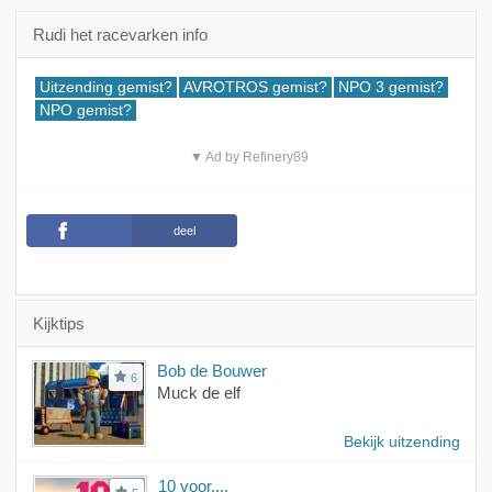
Rudi het racevarken info
Uitzending gemist?
AVROTROS gemist?
NPO 3 gemist?
NPO gemist?
▼ Ad by Refinery89
deel
Kijktips
Bob de Bouwer
6
Muck de elf
Bekijk uitzending
10 voor....