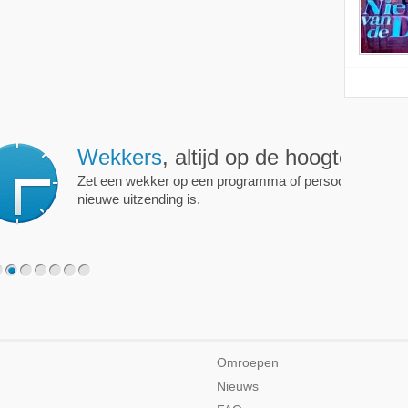
ijd op de hoogte!
programma of persoon en je krijgt een mailtje als er een
2
3
4
5
6
7
Omroepen
Nieuws