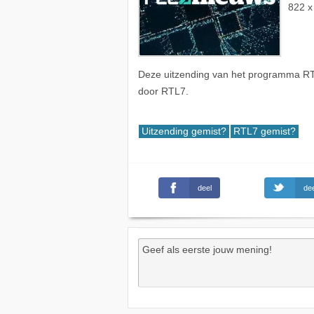
822 x
Deze uitzending van het programma RT
door RTL7.
Uitzending gemist?
RTL7 gemist?
deel
dee