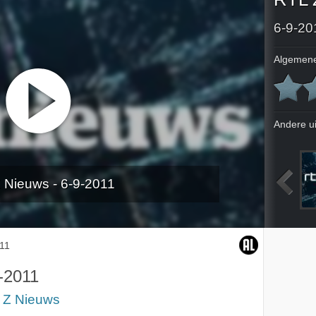
6-9-20
Algemene
Andere u
 Nieuws - 6-9-2011
2011
31-8-2011
1-9-2011
2-9-2011
11
-2011
 Z Nieuws