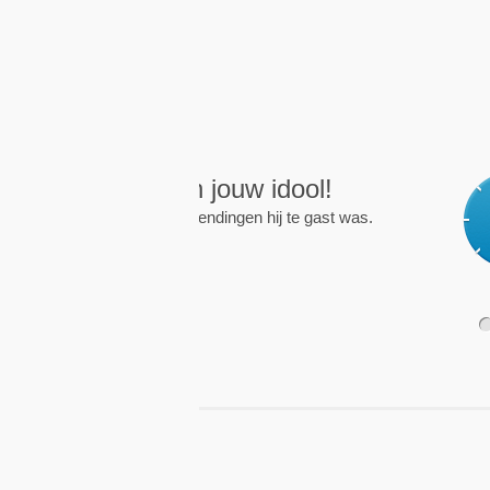
Wekkers
, alt
Zet een wekker op een 
nieuwe uitzending is.
1