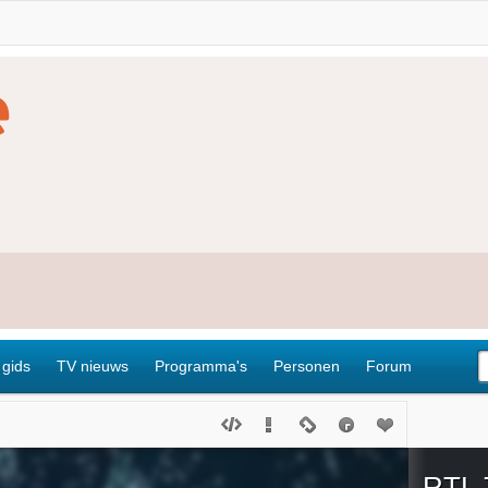
 gids
TV nieuws
Programma's
Personen
Forum
RTL 