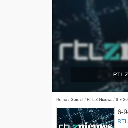
RTL Z
30-8-
Home
/
Gemist
/
RTL Z Nieuws
/
6-9-20
6-9
RTL