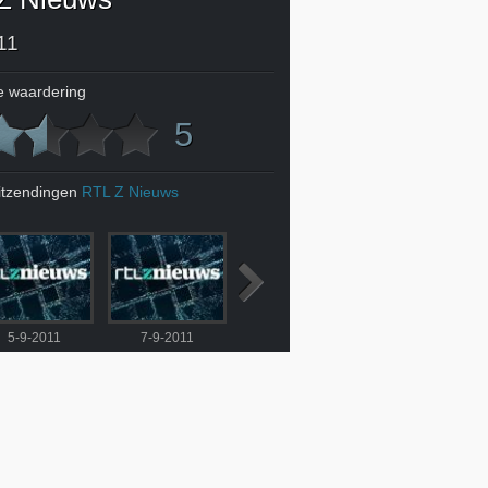
11
 waardering
5
itzendingen
RTL Z Nieuws
5-9-2011
7-9-2011
8-9-2011
9-9-2011