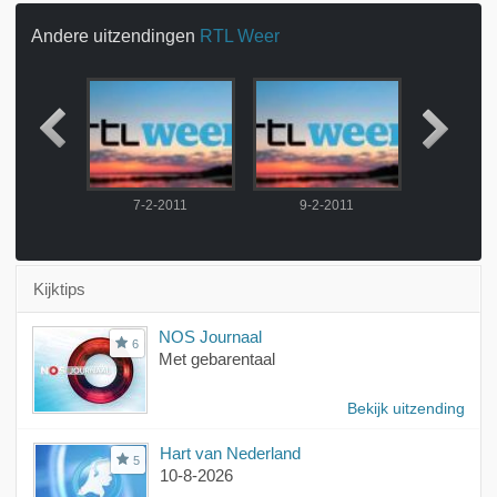
Andere uitzendingen
RTL Weer
2011
7-2-2011
9-2-2011
10-2-
Kijktips
NOS Journaal
6
Met gebarentaal
Bekijk uitzending
Hart van Nederland
5
10-8-2026