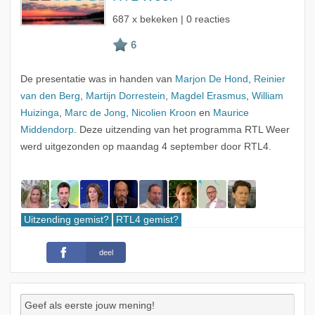
687 x bekeken | 0 reacties
De presentatie was in handen van
Marjon De Hond
,
Reinier
van den Berg
,
Martijn Dorrestein
,
Magdel Erasmus
,
William
Huizinga
,
Marc de Jong
,
Nicolien Kroon
en
Maurice
Middendorp
. Deze uitzending van het programma RTL Weer
werd uitgezonden op maandag 4 september door RTL4.
Uitzending gemist?
RTL4 gemist?
deel