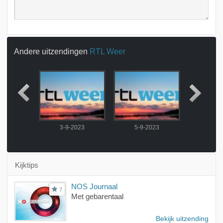
Andere uitzendingen
RTL Weer
2023
3-9-2023
5-9-2023
6-9-
Kijktips
NOS Journaal
7
Met gebarentaal
Bekijk uitzending