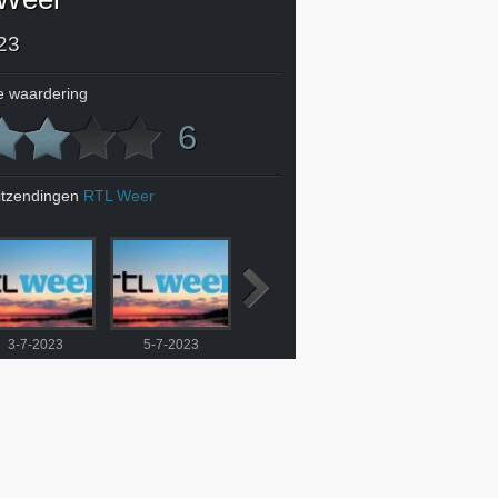
23
 waardering
6
itzendingen
RTL Weer
3-7-2023
5-7-2023
6-7-2023
7-7-2023