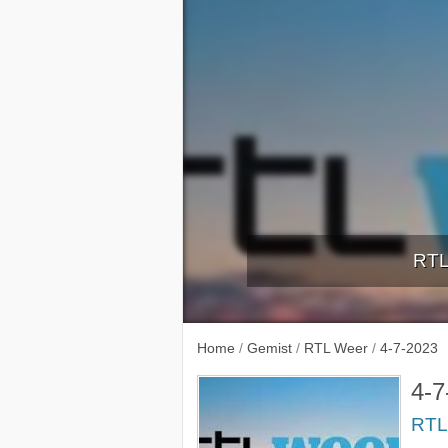
RTL
29-6-
Home
/
Gemist
/
RTL Weer
/
4-7-2023
4-7
RTL