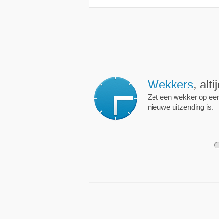
Wekkers
, alt
Zet een wekker op een 
nieuwe uitzending is.
1