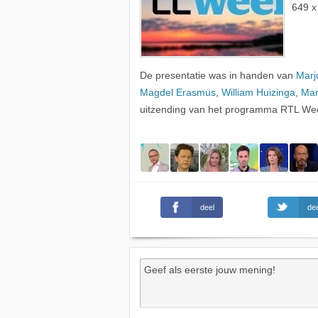
649 x
De presentatie was in handen van
Marj
Magdel Erasmus
,
William Huizinga
,
Mar
uitzending van het programma RTL Weer
deel
dee