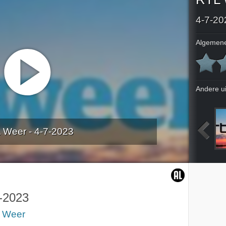
4-7-20
Algemene
Andere u
 Weer - 4-7-2023
2023
30-6-2023
1-7-2023
2-7-2023
-2023
 Weer