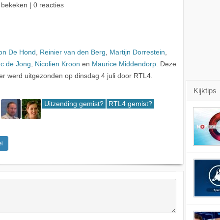
 bekeken | 0 reacties
on De Hond
,
Reinier van den Berg
,
Martijn Dorrestein
,
c de Jong
,
Nicolien Kroon
en
Maurice Middendorp
. Deze
 werd uitgezonden op dinsdag 4 juli door RTL4.
Kijktips
Uitzending gemist?
RTL4 gemist?
l