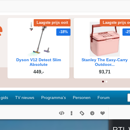
 gids
TV nieuws
Programma's
Personen
Forum
RTL 