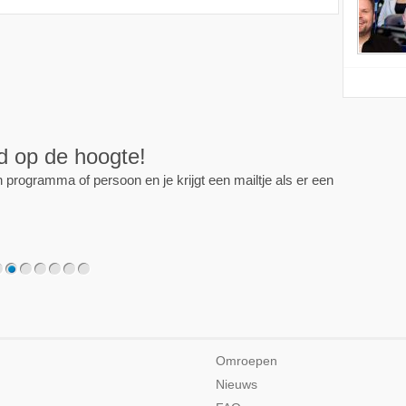
ijd op de hoogte!
programma of persoon en je krijgt een mailtje als er een
2
3
4
5
6
7
Omroepen
Nieuws