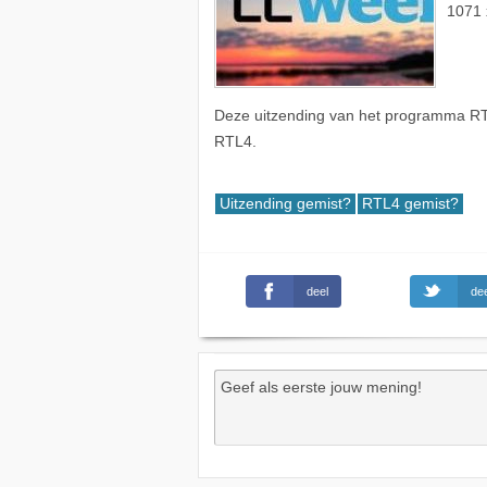
1071 
Deze uitzending van het programma RT
RTL4.
Uitzending gemist?
RTL4 gemist?
deel
dee