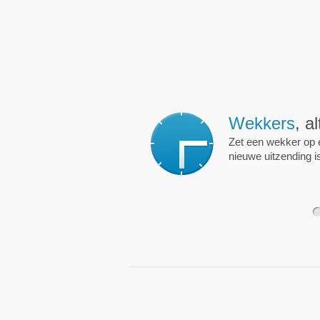
Wekkers
, alt
Zet een wekker op een 
nieuwe uitzending is.
1