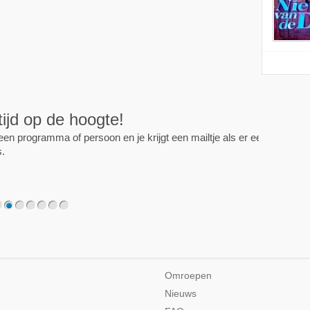
ijd op de hoogte!
programma of persoon en je krijgt een mailtje als er een
2
3
4
5
6
7
Omroepen
Nieuws