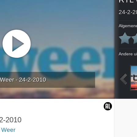
24-2-2
Algemene
Andere u
Weer - 24-2-2010
2010
19-2-2010
20-2-2010
21-2-2010
2-2010
 Weer