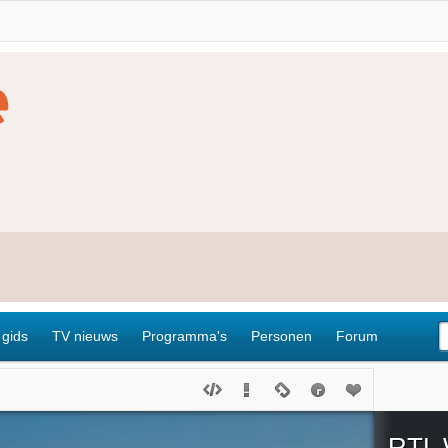
 gids
TV nieuws
Programma's
Personen
Forum
RTL 