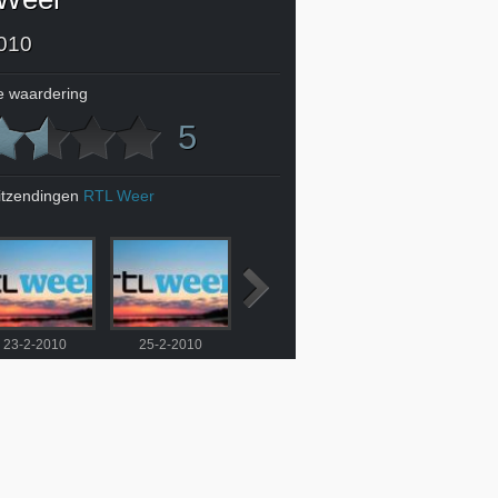
010
 waardering
5
itzendingen
RTL Weer
23-2-2010
25-2-2010
26-2-2010
27-2-2010