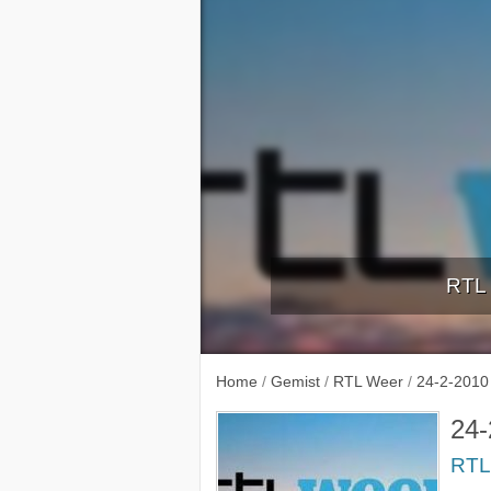
RTL 
18-2-
Home
/
Gemist
/
RTL Weer
/
24-2-2010
24-
RTL