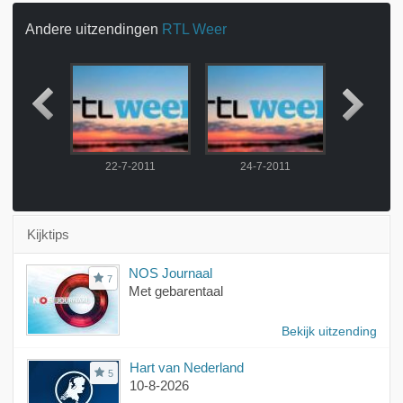
Andere uitzendingen
RTL Weer
2011
22-7-2011
24-7-2011
25-7-
Kijktips
NOS Journaal
7
Met gebarentaal
Bekijk uitzending
Hart van Nederland
5
10-8-2026