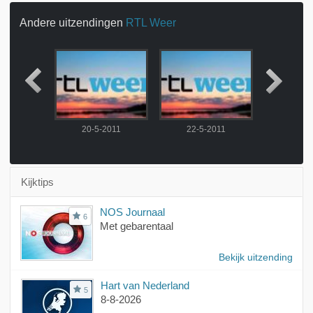
Andere uitzendingen
RTL Weer
2011
20-5-2011
22-5-2011
23-5-
Kijktips
NOS Journaal
6
Met gebarentaal
Bekijk uitzending
Hart van Nederland
5
8-8-2026