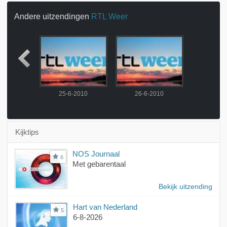
Andere uitzendingen
RTL Weer
2010
25-6-2010
26-6-2010
Kijktips
NOS Journaal
6
Met gebarentaal
Bekijk uitzending
Hart van Nederland
5
6-8-2026