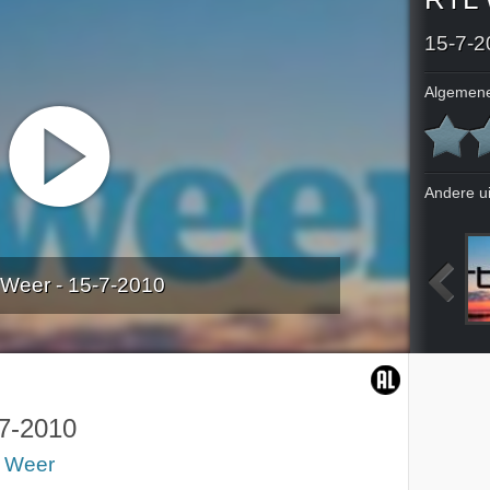
15-7-2
Algemene
Andere u
Weer - 15-7-2010
2010
11-7-2010
12-7-2010
13-7-2010
7-2010
 Weer