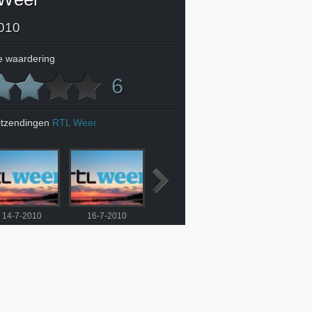
010
 waardering
6
itzendingen
RTL Weer
14-7-2010
16-7-2010
17-7-2010
18-7-2010