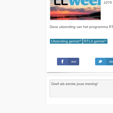
1079 
Deze uitzending van het programma RT
Uitzending gemist?
RTL4 gemist?
deel
dee