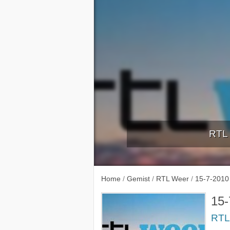
RTL 
10-7-
Home
/
Gemist
/
RTL Weer
/
15-7-2010
15-
RTL