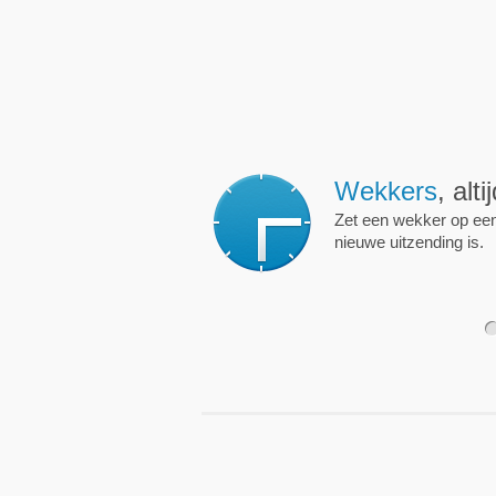
Wekkers
, alt
Zet een wekker op een 
nieuwe uitzending is.
1