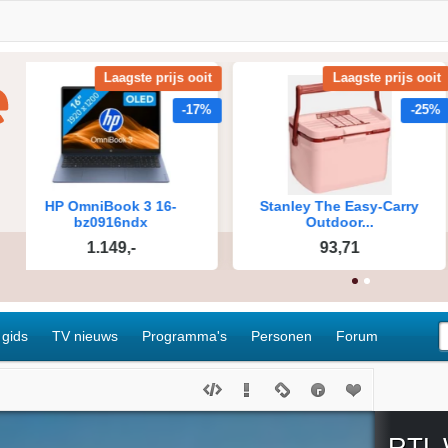
 gids
TV nieuws
Programma's
Personen
Forum
RTL 