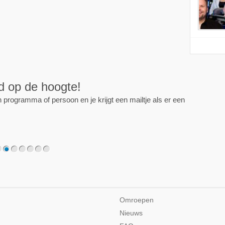
ijd op de hoogte!
programma of persoon en je krijgt een mailtje als er een
2
3
4
5
6
7
Omroepen
Nieuws