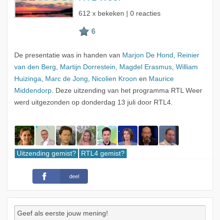
612 x bekeken | 0 reacties
De presentatie was in handen van
Marjon De Hond
,
Reinier
van den Berg
,
Martijn Dorrestein
,
Magdel Erasmus
,
William
Huizinga
,
Marc de Jong
,
Nicolien Kroon
en
Maurice
Middendorp
. Deze uitzending van het programma RTL Weer
werd uitgezonden op donderdag 13 juli door RTL4.
Uitzending gemist?
RTL4 gemist?
deel