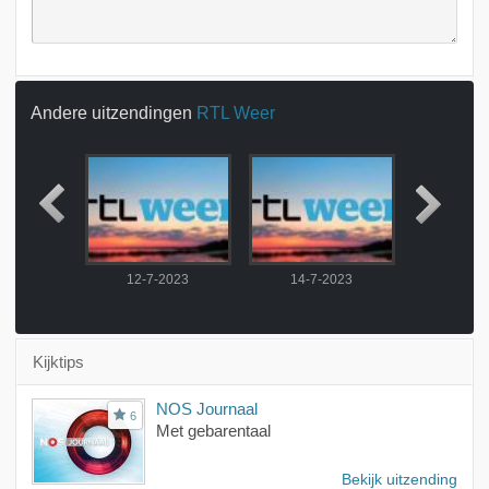
Andere uitzendingen
RTL Weer
2023
12-7-2023
14-7-2023
15-7-
Kijktips
NOS Journaal
6
Met gebarentaal
Bekijk uitzending