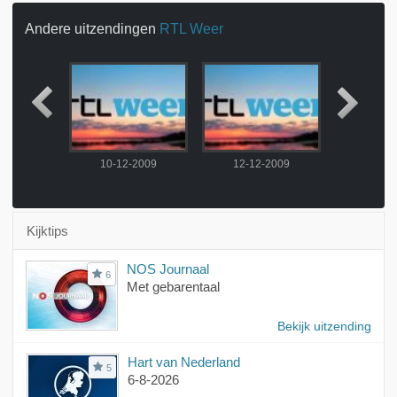
Andere uitzendingen
RTL Weer
2009
10-12-2009
12-12-2009
13-12
Kijktips
NOS Journaal
6
Met gebarentaal
Bekijk uitzending
Hart van Nederland
5
6-8-2026